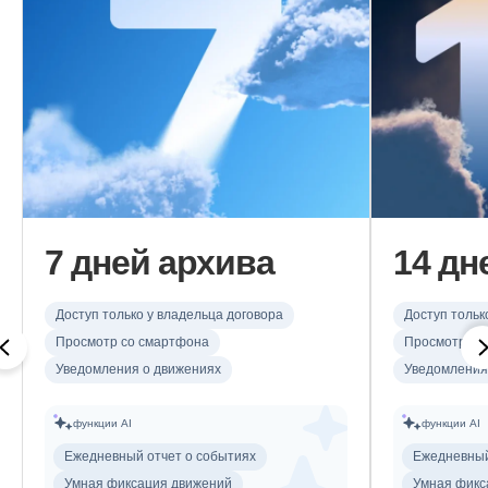
7 дней архива
14 дн
Доступ только у владельца договора
Доступ тольк
Просмотр со смартфона
Просмотр со
Уведомления о движениях
Уведомления
функции AI
функции AI
Ежедневный отчет о событиях
Ежедневный
Умная фиксация движений
Умная фикс