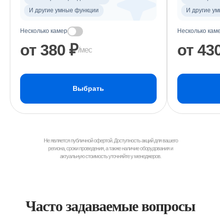
И другие умные функции
И другие у
Несколько камер
Несколько кам
от 380 ₽
от 43
/мес
Выбрать
Не является публичной офертой. Доступность акций для вашего
региона, сроки проведения, а также наличие оборудования и
актуальную стоимость уточняйте у менеджеров.
Часто задаваемые вопросы