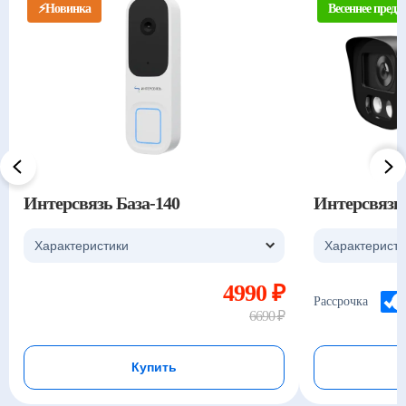
⚡️Новинка
Весеннее предл
Интерсвязь База-140
Интерсвязь
Характеристики
Характеристи
4990 ₽
Рассрочка
6690 ₽
Купить